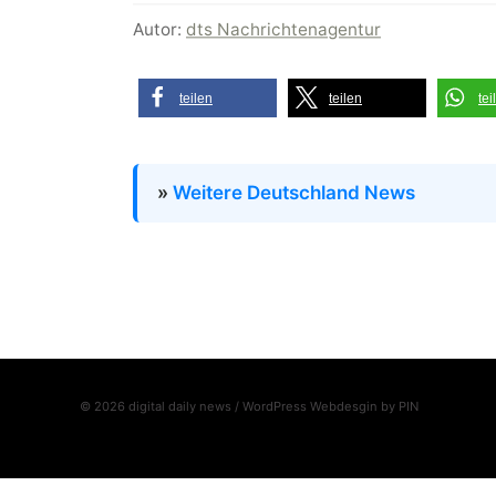
Autor:
dts Nachrichtenagentur
teilen
teilen
tei
»
Weitere Deutschland News
© 2026 digital daily news / WordPress Webdesgin by
PIN