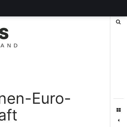
Suche
S
LAND
onen-Euro-
aft