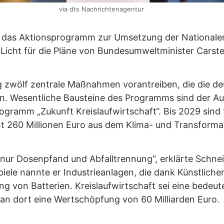
via dts Nachrichtenagentur
das Aktionsprogramm zur Umsetzung der Nationalen 
Licht für die Pläne von Bundesumweltminister Carst
 zwölf zentrale Maßnahmen vorantreiben, die die deut
en. Wesentliche Bausteine des Programms sind der Auf
ogramm „Zukunft Kreislaufwirtschaft“. Bis 2029 sind
mt 260 Millionen Euro aus dem Klima- und Transforma
s nur Dosenpfand und Abfalltrennung“, erklärte Schneid
iele nannte er Industrieanlagen, die dank Künstliche
ng von Batterien. Kreislaufwirtschaft sei eine bedeu
man dort eine Wertschöpfung von 60 Milliarden Euro.