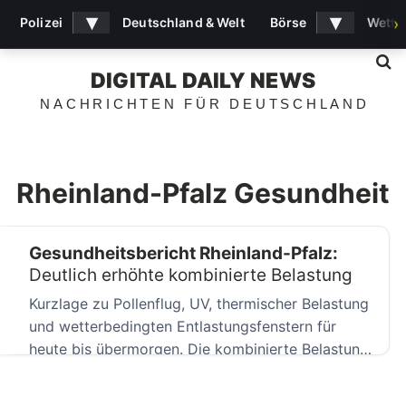
▾
▾
Polizei
Deutschland & Welt
Börse
Wette
›
S
DIGITAL DAILY NEWS
NACHRICHTEN FÜR DEUTSCHLAND
Rheinland-Pfalz Gesundheit
Gesundheitsbericht Rheinland-Pfalz:
Deutlich erhöhte kombinierte Belastung
Kurzlage zu Pollenflug, UV, thermischer Belastung
und wetterbedingten Entlastungsfenstern für
heute bis übermorgen. Die kombinierte Belastung
ist aktuell deutlich erhöht.