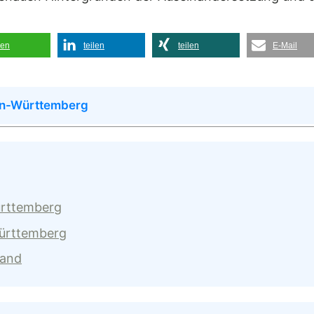
len
teilen
teilen
E-Mail
en-Württemberg
ürttemberg
Württemberg
land