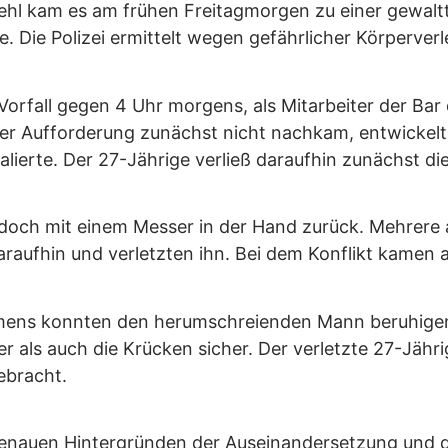
 Kehl kam es am frühen Freitagmorgen zu einer gewalt
e. Die Polizei ermittelt wegen gefährlicher Körperver
orfall gegen 4 Uhr morgens, als Mitarbeiter der Bar
er Aufforderung zunächst nicht nachkam, entwickelte s
ierte. Der 27-Jährige verließ daraufhin zunächst die
edoch mit einem Messer in der Hand zurück. Mehrer
raufhin und verletzten ihn. Bei dem Konflikt kamen 
mens konnten den herumschreienden Mann beruhigen, bi
r als auch die Krücken sicher. Der verletzte 27-Jähr
ebracht.
n genauen Hintergründen der Auseinandersetzung und d