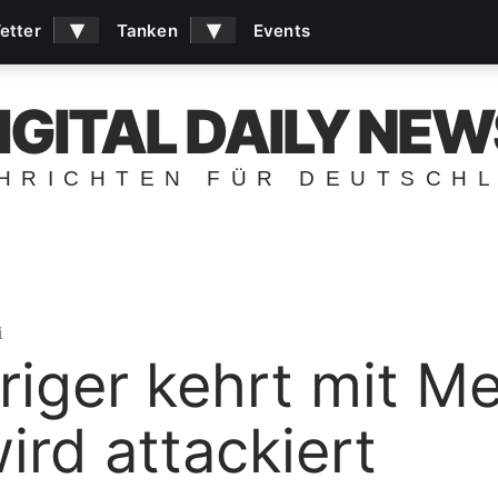
▾
▾
etter
Tanken
Events
IGITAL DAILY NEW
HRICHTEN FÜR DEUTSCH
i
iger kehrt mit Me
ird attackiert