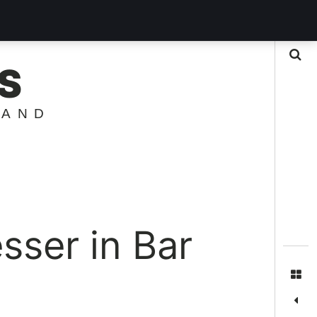
Suche
S
LAND
sser in Bar