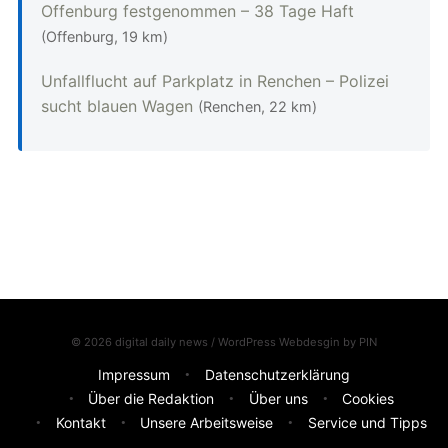
Offenburg festgenommen – 38 Tage Haft
(Offenburg, 19 km)
Unfallflucht auf Parkplatz in Renchen – Polizei
sucht blauen Wagen
(Renchen, 22 km)
© 2026 digital daily news / WordPress Webdesgin by
PIN
Impressum
Datenschutzerklärung
Über die Redaktion
Über uns
Cookies
Kontakt
Unsere Arbeitsweise
Service und Tipps