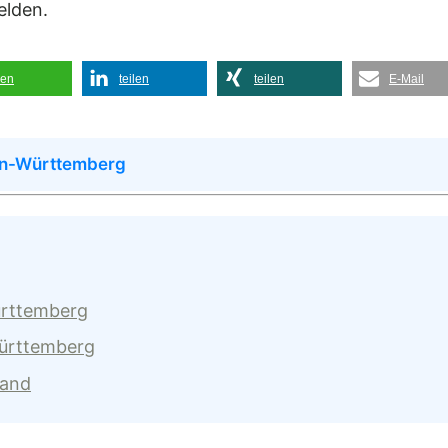
elden.
len
teilen
teilen
E-Mail
en-Württemberg
ürttemberg
Württemberg
land