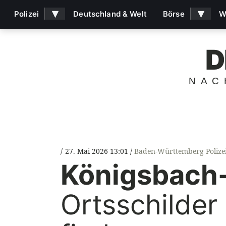
▾
▾
Polizei
Deutschland & Welt
Börse
W
D
NAC
27. Mai 2026 13:01
Baden-Württemberg Polize
Königsbach-
Ortsschilder 