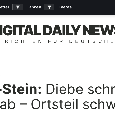
▾
▾
etter
Tanken
Events
IGITAL DAILY NEW
HRICHTEN FÜR DEUTSCH
i
Stein:
Diebe sch
ab – Ortsteil sch