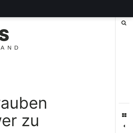
Suche
S
LAND
rauben
wer zu