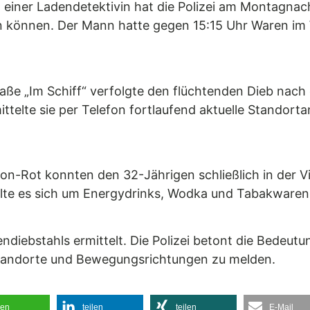
einer Ladendetektivin hat die Polizei am Montagnach
n können. Der Mann hatte gegen 15:15 Uhr Waren im
raße „Im Schiff“ verfolgte den flüchtenden Dieb nach
ttelte sie per Telefon fortlaufend aktuelle Standort
Leon-Rot konnten den 32-Jährigen schließlich in der V
lte es sich um Energydrinks, Wodka und Tabakwaren
ebstahls ermittelt. Die Polizei betont die Bedeutun
 Standorte und Bewegungsrichtungen zu melden.
len
teilen
teilen
E-Mail