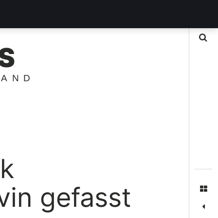
Suche
S
LAND
nk
vin gefasst