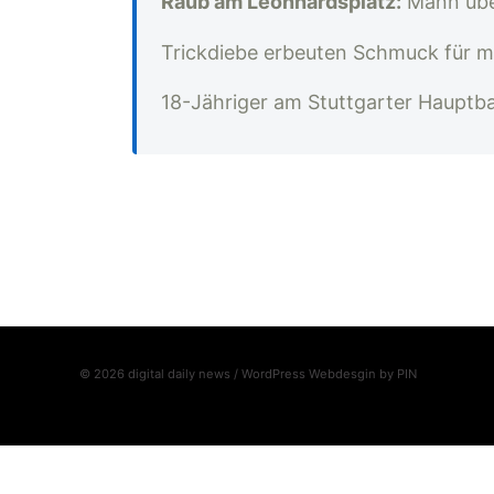
Raub am Leonhardsplatz:
Mann übe
Trickdiebe erbeuten Schmuck für m
18-Jähriger am Stuttgarter Hauptb
© 2026 digital daily news / WordPress Webdesgin by
PIN