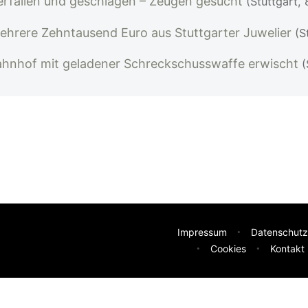
rfallen und geschlagen – Zeugen gesucht
(Stuttgart,
ehrere Zehntausend Euro aus Stuttgarter Juwelier
(S
ahnhof mit geladener Schreckschusswaffe erwischt
(
Impressum
Datenschutz
Cookies
Kontakt