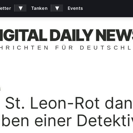
▾
▾
etter
Tanken
Events
IGITAL DAILY NEW
HRICHTEN FÜR DEUTSCH
i
 St. Leon-Rot da
ben einer Detekti