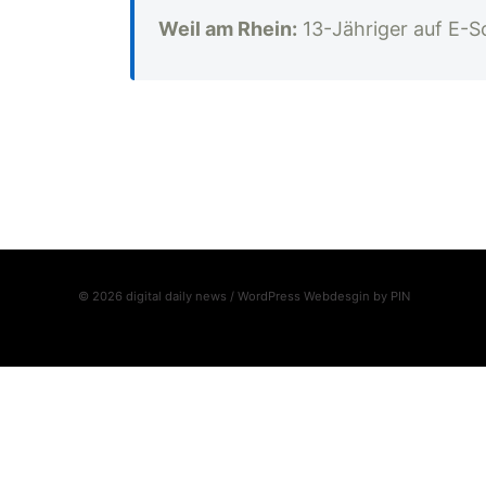
Weil am Rhein:
13-Jähriger auf E-Sc
© 2026 digital daily news / WordPress Webdesgin by
PIN