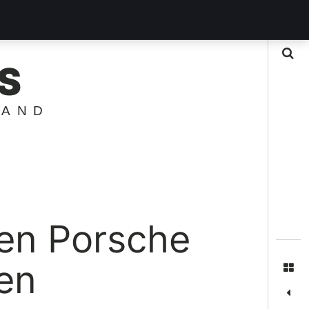
Suche
S
LAND
en Porsche
en