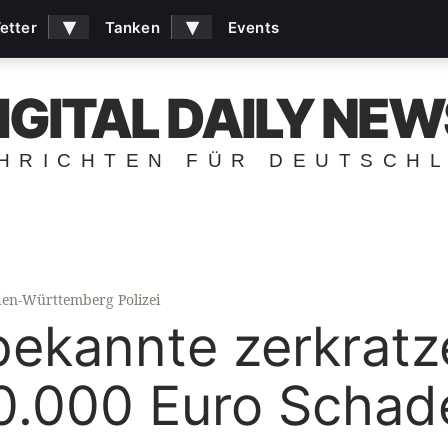
▾
▾
etter
Tanken
Events
IGITAL DAILY NEW
HRICHTEN FÜR DEUTSCH
en-Württemberg Polizei
ekannte zerkratz
0.000 Euro Schad