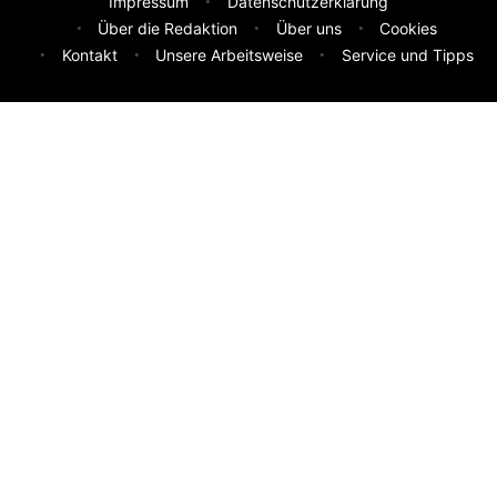
Impressum
Datenschutzerklärung
Über die Redaktion
Über uns
Cookies
Kontakt
Unsere Arbeitsweise
Service und Tipps
Feedback & Ideen
Was sollen wir besser machen? Deine Idee hilft uns weiter.