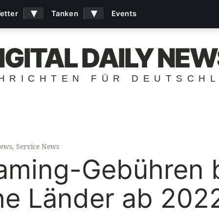
▾
▾
etter
Tanken
Events
IGITAL DAILY NEW
HRICHTEN FÜR DEUTSCH
ews
,
Service News
aming-Gebühren b
he Länder ab 202