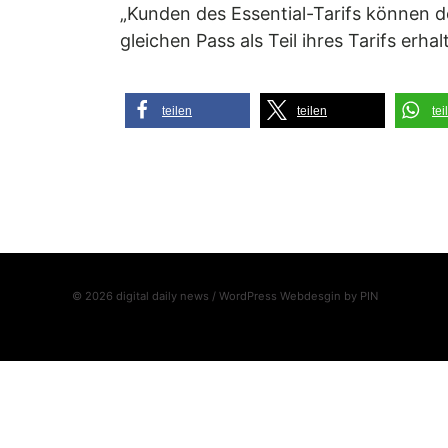
„Kunden des Essential-Tarifs können 
gleichen Pass als Teil ihres Tarifs erha
teilen
teilen
tei
© 2026 digital daily news / WordPress Webdesgin by
PIN