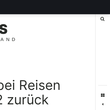
Suche
S
LAND
ei Reisen
2 zurück