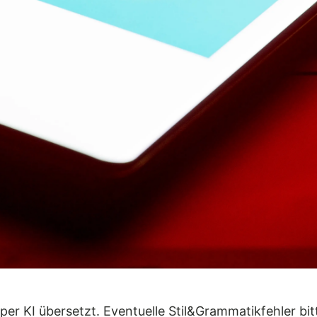
er KI übersetzt. Eventuelle Stil&Grammatikfehler bit