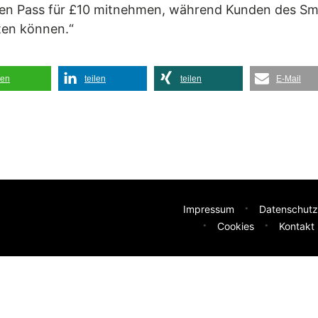
den Pass für £10 mitnehmen, während Kunden des Sma
lten können.“
len
teilen
teilen
E-Mail
Impressum
Datenschutz
Cookies
Kontakt