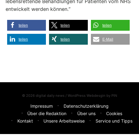
lebensrettende Behandlungen für Patienten vom NHS
entwickelt werden können.“
teilen
teilen
teilen
teilen
teilen
E-Mail
© 2026 digital daily news / WordPress Webdesgin by
PIN
Impressum
Datenschutzerklärung
Über die Redaktion
Über uns
Cookies
Kontakt
Unsere Arbeitsweise
Service und Tipps