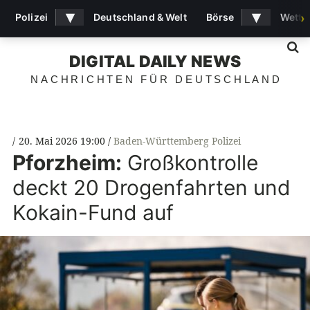
▾
▾
Polizei
Deutschland & Welt
Börse
Wette
›
S
DIGITAL DAILY NEWS
NACHRICHTEN FÜR DEUTSCHLAND
20. Mai 2026 19:00
Baden-Württemberg Polizei
Pforzheim:
Großkontrolle
deckt 20 Drogenfahrten und
Kokain-Fund auf