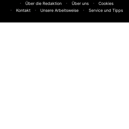
Über die Redaktion
Über uns
Cookies
Kontakt
Unsere Arbeitsweise
Service und Tipps
Feedback & Ideen
Was sollen wir besser machen? Deine Idee hilft uns weiter.