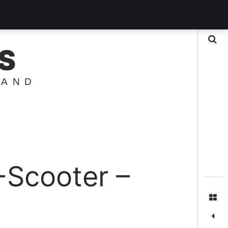
Suche
S
LAND
E-Scooter –