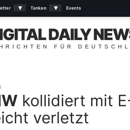
▾
▾
etter
Tanken
Events
IGITAL DAILY NEW
HRICHTEN FÜR DEUTSCH
i
MW
kollidiert mit 
icht verletzt