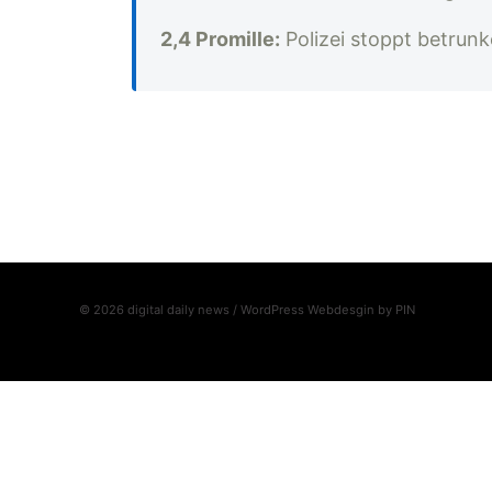
2,4 Promille:
Polizei stoppt betrun
© 2026 digital daily news / WordPress Webdesgin by
PIN