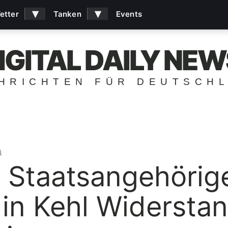
▾
▾
etter
Tanken
Events
IGITAL DAILY NEW
HRICHTEN FÜR DEUTSCH
i
Staatsangehöriger
e in Kehl Widerst