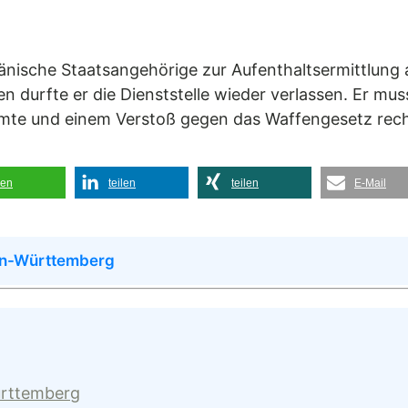
umänische Staatsangehörige zur Aufenthaltsermittlun
n durfte er die Dienststelle wieder verlassen. Er mu
mte und einem Verstoß gegen das Waffengesetz rec
len
teilen
teilen
E-Mail
en-Württemberg
ürttemberg