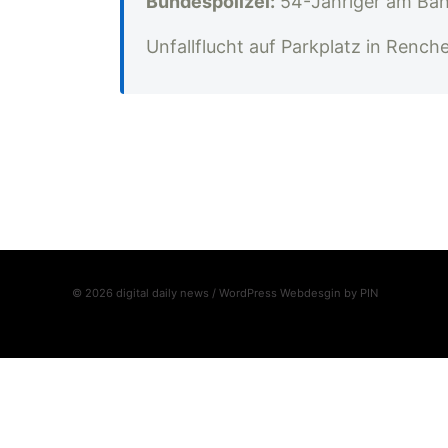
Bundespolizei:
54-Jähriger am Bah
Unfallflucht auf Parkplatz in Rench
© 2026 digital daily news / WordPress Webdesgin by
PIN