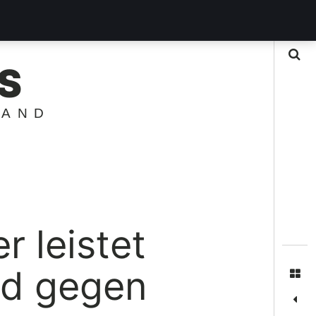
Suche
S
LAND
 leistet
and gegen