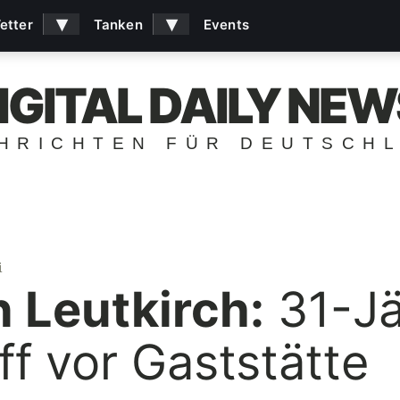
▾
▾
etter
Tanken
Events
IGITAL DAILY NEW
HRICHTEN FÜR DEUTSCH
i
n Leutkirch:
31-Jä
ff vor Gaststätte