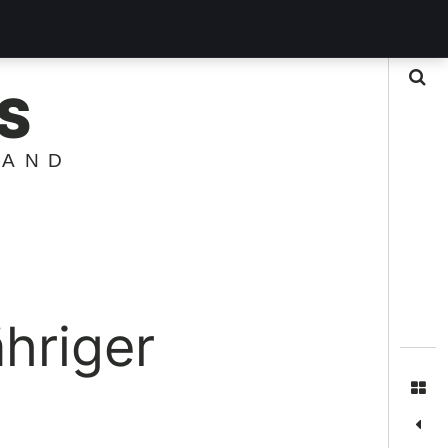
Suche
S
LAND
hriger