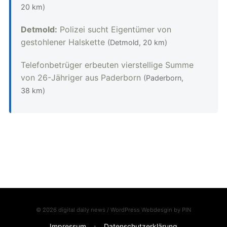
20 km)
Detmold:
Polizei sucht Eigentümer von
gestohlener Halskette
(Detmold, 20 km)
Telefonbetrüger erbeuten vierstellige Summe
von 26-Jähriger aus Paderborn
(Paderborn,
38 km)
© 2026 digital daily news / WordPress Webdesgin by
PIN
Impressum
Datenschutzerklärung