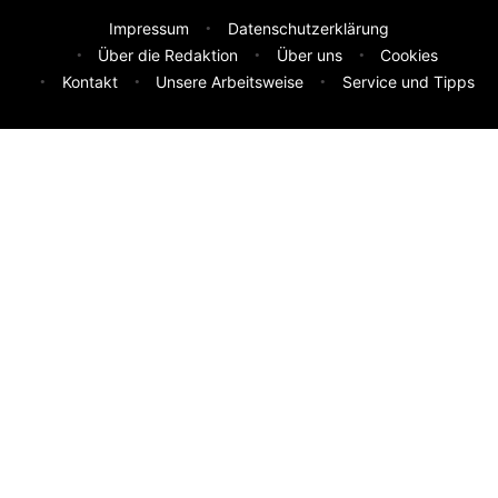
Impressum
Datenschutzerklärung
Über die Redaktion
Über uns
Cookies
Kontakt
Unsere Arbeitsweise
Service und Tipps
Feedback & Ideen
Was sollen wir besser machen? Deine Idee hilft uns weiter.