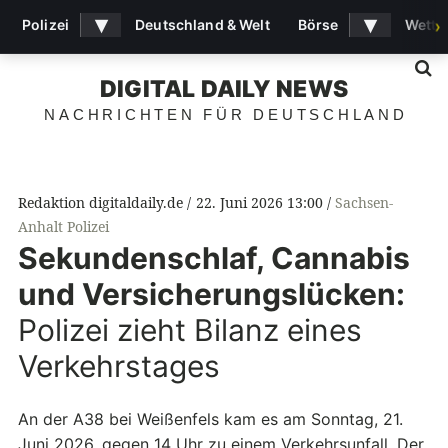
▾
▾
Polizei
Deutschland & Welt
Börse
Wette
›
S
DIGITAL DAILY NEWS
NACHRICHTEN FÜR DEUTSCHLAND
Redaktion digitaldaily.de
22. Juni 2026 13:00
Sachsen-
Anhalt Polizei
Sekundenschlaf, Cannabis
und Versicherungslücken:
Polizei zieht Bilanz eines
Verkehrstages
An der A38 bei Weißenfels kam es am Sonntag, 21.
Juni 2026, gegen 14 Uhr zu einem Verkehrsunfall. Der