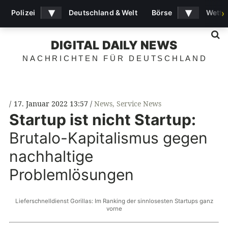
▾
▾
Polizei
Deutschland & Welt
Börse
Wette
›
S
DIGITAL DAILY NEWS
NACHRICHTEN FÜR DEUTSCHLAND
17. Januar 2022 13:57
News
,
Service News
Startup ist nicht Startup:
Brutalo-Kapitalismus gegen
nachhaltige
Problemlösungen
Lieferschnelldienst Gorillas: Im Ranking der sinnlosesten Startups ganz
vorne