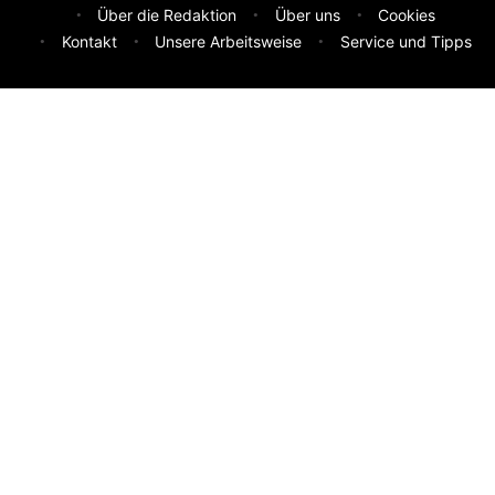
Über die Redaktion
Über uns
Cookies
Kontakt
Unsere Arbeitsweise
Service und Tipps
Feedback & Ideen
Was sollen wir besser machen? Deine Idee hilft uns weiter.