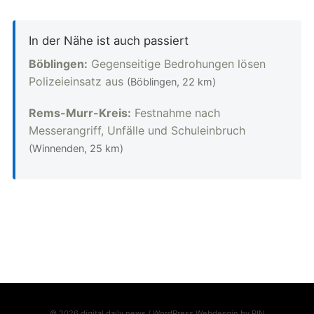
In der Nähe ist auch passiert
Böblingen:
Gegenseitige Bedrohungen lösen
Polizeieinsatz aus
(Böblingen, 22 km)
Rems-Murr-Kreis:
Festnahme nach
Messerangriff, Unfälle und Schuleinbruch
(Winnenden, 25 km)
© 2026 digital daily news / WordPress Webdesgin by
PIN