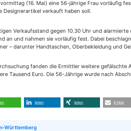
gvormittag (16. Mai) eine 56-jährige Frau vorläufig 
 Designerartikel verkauft haben soll.
igen Verkaufsstand gegen 10.30 Uhr und alarmierte di
nd an und nahmen sie vorläufig fest. Dabei beschla
ner – darunter Handtaschen, Oberbekleidung und Gel
chsuchung fanden die Ermittler weitere gefälschte A
re Tausend Euro. Die 56-Jährige wurde nach Abschl
len
teilen
teilen
E-Mail
en-Württemberg