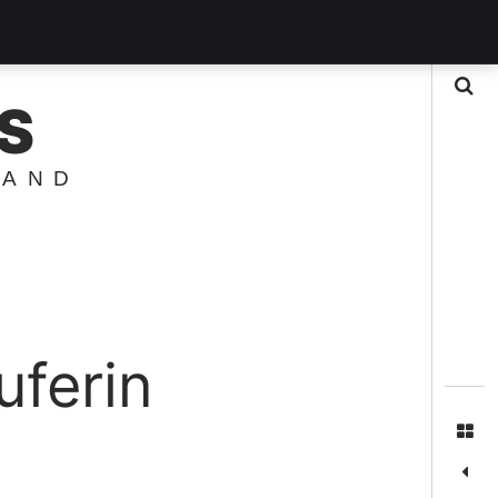
Suche
S
LAND
uferin