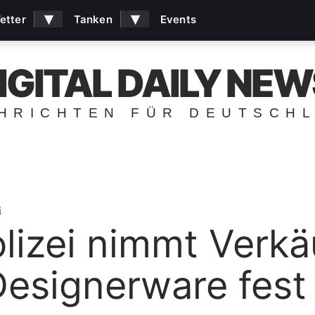
▾
▾
etter
Tanken
Events
IGITAL DAILY NEW
HRICHTEN FÜR DEUTSCH
i
lizei nimmt Verkä
Designerware fest