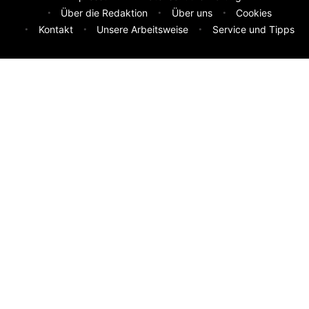
Über die Redaktion
Über uns
Cookies
Kontakt
Unsere Arbeitsweise
Service und Tipps
Feedback & Ideen
Was sollen wir besser machen? Deine Idee hilft uns weiter.