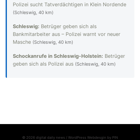
Polizei sucht Tatverdächtigen in Klein Nordende
(Schleswig, 40 km)
Schleswig:
Betrüger geben sich als
Bankmitarbeiter aus – Polizei warnt vor neuer
Masche
(Schleswig, 40 km)
Schockanrufe in Schleswig-Holstein:
Betrüger
geben sich als Polizei aus
(Schleswig, 40 km)
© 2026 digital daily news / WordPress Webdesgin by
PIN