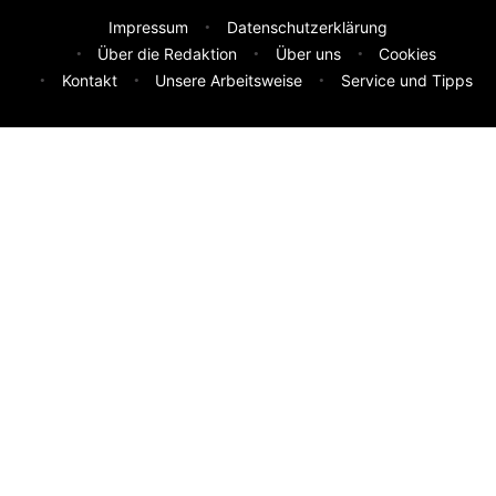
Impressum
Datenschutzerklärung
Über die Redaktion
Über uns
Cookies
Kontakt
Unsere Arbeitsweise
Service und Tipps
Feedback & Ideen
Was sollen wir besser machen? Deine Idee hilft uns weiter.