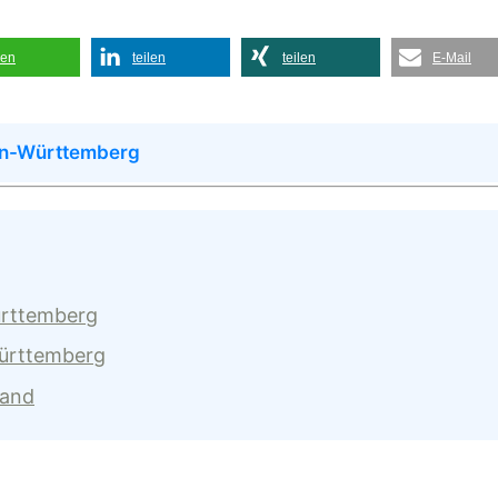
len
teilen
teilen
E-Mail
en-Württemberg
ürttemberg
Württemberg
land