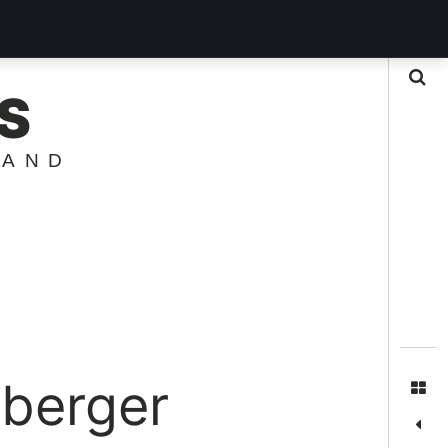
Suche
S
LAND
berger