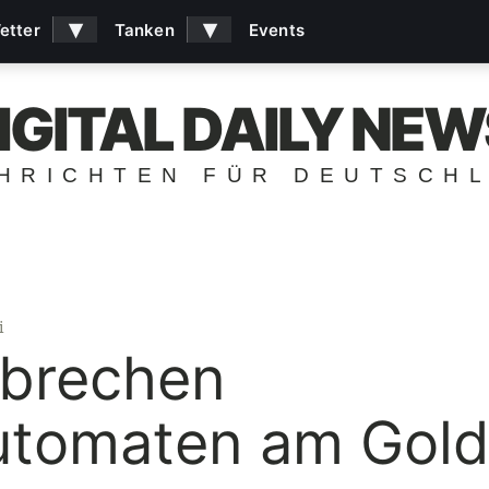
▾
▾
etter
Tanken
Events
IGITAL DAILY NEW
HRICHTEN FÜR DEUTSCH
i
brechen
utomaten am Gold