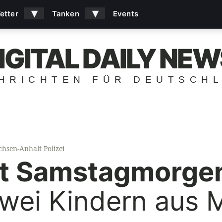
▾
▾
etter
Tanken
Events
IGITAL DAILY NEW
HRICHTEN FÜR DEUTSCH
chsen-Anhalt Polizei
it Samstagmorge
zwei Kindern aus 