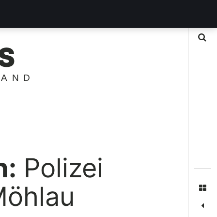
Suche
S
LAND
n:
Polizei
Möhlau