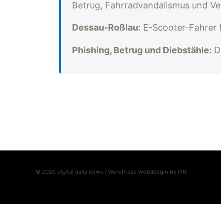
Betrug, Fahrradvandalismus und Ve
Dessau-Roßlau:
E-Scooter-Fahrer 
Phishing, Betrug und Diebstähle:
De
© 2026 digital daily news / WordPress Webdesgin by
PIN