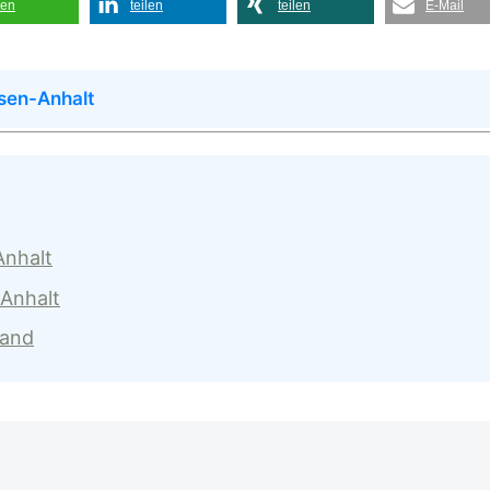
len
teilen
teilen
E-Mail
sen-Anhalt
Anhalt
-Anhalt
land