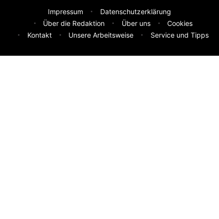
Impressum
Datenschutzerklärung
Über die Redaktion
Über uns
Cookies
Kontakt
Unsere Arbeitsweise
Service und Tipps
Feedback & Ideen
Was sollen wir besser machen? Deine Idee hilft uns weiter.