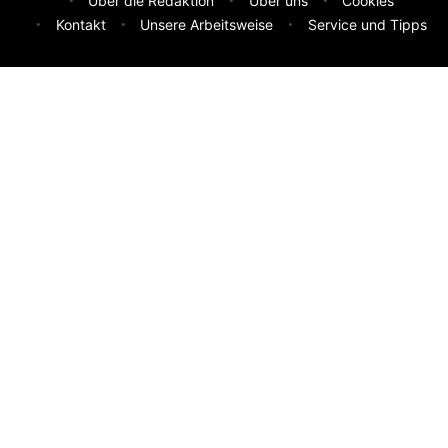
Über die Redaktion
Über uns
Cookies
Kontakt
Unsere Arbeitsweise
Service und Tipps
Feedback & Ideen
Was sollen wir besser machen? Deine Idee hilft uns weiter.