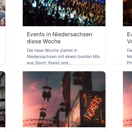
Events in Niedersachsen
E
diese Woche
V
-
Die neue Woche startet in
Di
Niedersachsen mit einem bunten Mix
Me
aus Sport, Kunst und
Pi
D
Familienprogramm. Von
Fr
Fitnesskursen in […]
ve