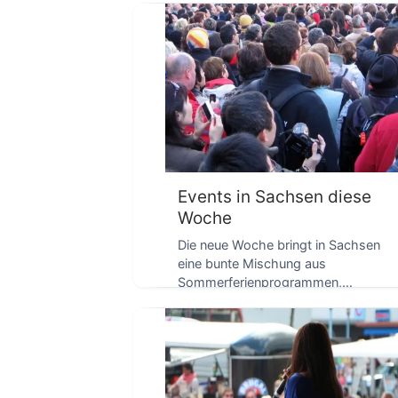
D
breites Programm für […]
Events in Sachsen diese
Woche
Die neue Woche bringt in Sachsen
eine bunte Mischung aus
Sommerferienprogrammen,
D
Konzerten unter freiem Himmel,
Museumsbesuchen und
Blutspendeaktionen. […]