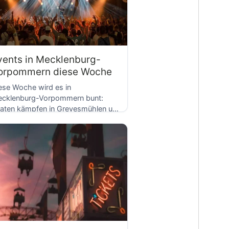
vents in Mecklenburg-
orpommern diese Woche
ese Woche wird es in
cklenburg-Vorpommern bunt:
raten kämpfen in Grevesmühlen um
D
eiheit und Gerechtigkeit, Peter Pan
rzaubert […]