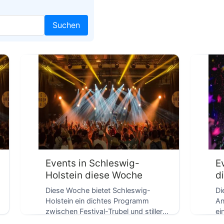
Suchen
D
Events in Schleswig-
E
Holstein diese Woche
d
Diese Woche bietet Schleswig-
Di
Holstein ein dichtes Programm
An
zwischen Festival-Trubel und stiller
ei
Kontemplation: Während in Pinneberg
Bl