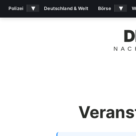
▾
▾
Polizei
Deutschland & Welt
Börse
W
D
NAC
Verans