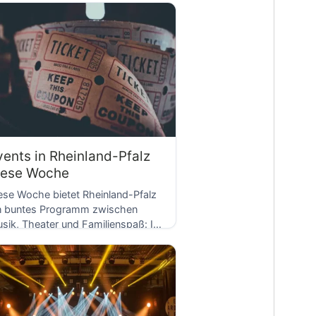
D
rienangebote für Kinder […]
vents in Rheinland-Pfalz
iese Woche
ese Woche bietet Rheinland-Pfalz
n buntes Programm zwischen
sik, Theater und Familienspaß: In
D
d Ems startet die Offenbachiade
]