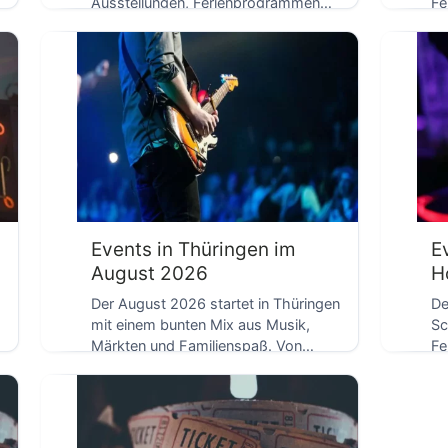
Ausstellungen, Ferienprogrammen
Fe
D
und kulturellen Entdeckungen. Von
kr
der […]
Ge
Events in Thüringen im
E
August 2026
H
Der August 2026 startet in Thüringen
De
mit einem bunten Mix aus Musik,
Sc
Märkten und Familienspaß. Von
Fe
klassischen Konzertabenden […]
un
Au
[…