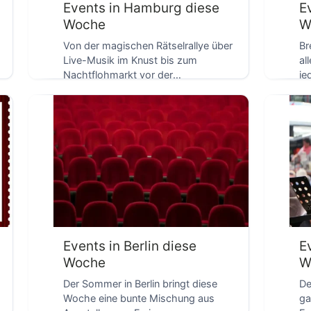
Events in Hamburg diese
E
Woche
W
Von der magischen Rätselrallye über
Br
Live-Musik im Knust bis zum
al
Nachtflohmarkt vor der
je
D
Rindermarkthalle: Hamburg zeigt sich
Hi
diese […]
Events in Berlin diese
E
Woche
W
Der Sommer in Berlin bringt diese
De
Woche eine bunte Mischung aus
ga