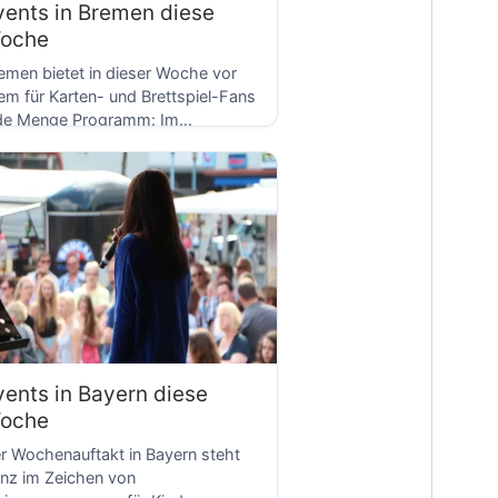
vents in Bremen diese
oche
emen bietet in dieser Woche vor
lem für Karten- und Brettspiel-Fans
de Menge Programm: Im
D
ghlander Games Bremen […]
vents in Bayern diese
oche
r Wochenauftakt in Bayern steht
nz im Zeichen von