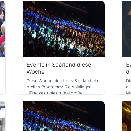
D
der Jazz die […]
Fe
Events in Saarland diese
E
Woche
d
Diese Woche bietet das Saarland ein
Di
breites Programm: Die Völklinger
ei
Hütte zeigt gleich drei große
Mu
D
Ausstellungen, in Homburg […]
Ba
[…