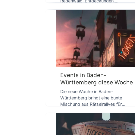
Regenwald-Entdeckungen,
D
Tanztheater für Kinder, Kampfkunst-
Weltmeisterschaft und einer
Feuershow im […]
Events in Baden-
Württemberg diese Woche
Die neue Woche in Baden-
Württemberg bringt eine bunte
Mischung aus Rätselrallyes für
Kinder, Fotoausstellungen,
Sprachspaziergängen und
Ausflugszielen mit […]