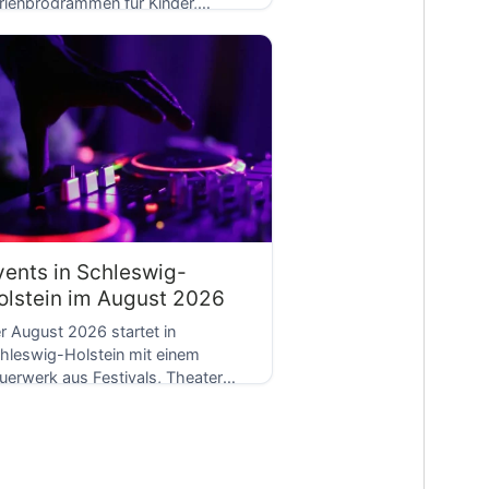
rienprogrammen für Kinder,
D
eativen Kursen und entspannten
nussabenden. Von […]
vents in Schleswig-
olstein im August 2026
r August 2026 startet in
hleswig-Holstein mit einem
uerwerk aus Festivals, Theater
ter freiem Himmel und
sstellungseröffnungen. Während
]