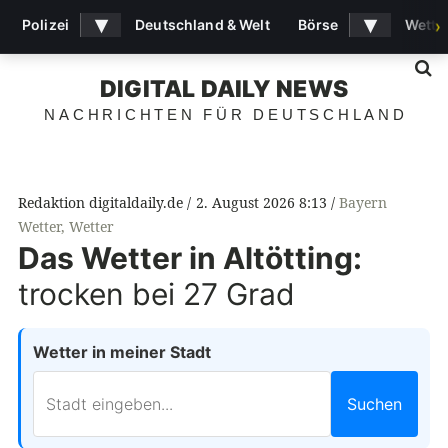
▾
▾
Polizei
Deutschland & Welt
Börse
Wette
›
S
DIGITAL DAILY NEWS
NACHRICHTEN FÜR DEUTSCHLAND
Redaktion digitaldaily.de
2. August 2026 8:13
Bayern
Wetter
,
Wetter
Das Wetter in Altötting:
trocken bei 27 Grad
Wetter in meiner Stadt
Suchen