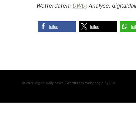
Wetterdaten:
DWD
; Analyse: digitalda
teilen
teilen
tei
© 2026 digital daily news / WordPress Webdesgin by
PIN