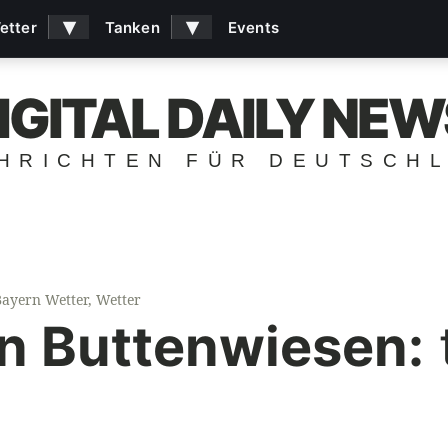
▾
▾
etter
Tanken
Events
IGITAL DAILY NEW
HRICHTEN FÜR DEUTSCH
Bayern Wetter
,
Wetter
in Buttenwiesen: