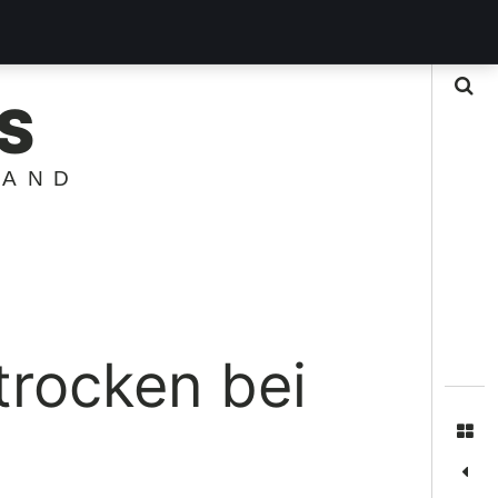
Suche
S
LAND
trocken bei