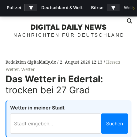
▾
▾
Polizei
Deutschland & Welt
Börse
Wette
›
S
DIGITAL DAILY NEWS
NACHRICHTEN FÜR DEUTSCHLAND
Redaktion digitaldaily.de
2. August 2026 12:13
Hessen
Wetter
,
Wetter
Das Wetter in Edertal:
trocken bei 27 Grad
Wetter in meiner Stadt
Suchen