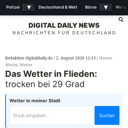
▾
▾
Polizei
Deutschland & Welt
Börse
Wette
›
S
DIGITAL DAILY NEWS
NACHRICHTEN FÜR DEUTSCHLAND
Redaktion digitaldaily.de
2. August 2026 12:13
Hessen
Wetter
,
Wetter
Das Wetter in Flieden:
trocken bei 29 Grad
Wetter in meiner Stadt
Suchen