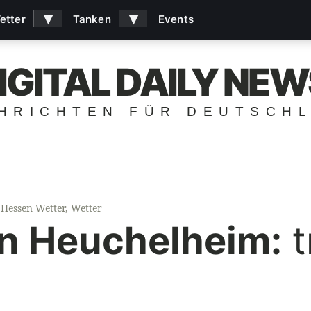
▾
▾
etter
Tanken
Events
IGITAL DAILY NEW
HRICHTEN FÜR DEUTSCH
Hessen Wetter
,
Wetter
in Heuchelheim:
t