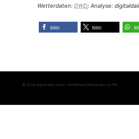
Wetterdaten:
DWD
; Analyse: digitalda
teilen
teilen
tei
© 2026 digital daily news / WordPress Webdesgin by
PIN