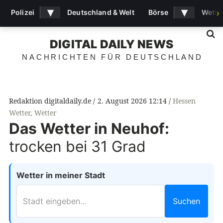
▾
▾
Polizei
Deutschland & Welt
Börse
Wette
›
S
DIGITAL DAILY NEWS
NACHRICHTEN FÜR DEUTSCHLAND
Redaktion digitaldaily.de
2. August 2026 12:14
Hessen
Wetter
,
Wetter
Das Wetter in Neuhof:
trocken bei 31 Grad
Wetter in meiner Stadt
Suchen