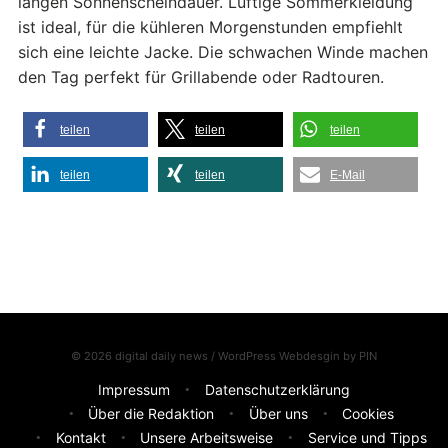
langen Sonnenscheindauer. Luftige Sommerkleidung
ist ideal, für die kühleren Morgenstunden empfiehlt
sich eine leichte Jacke. Die schwachen Winde machen
den Tag perfekt für Grillabende oder Radtouren.
teilen
teilen
teilen
teilen
teilen
E-Mail
© 2026 digital daily news / WordPress Webdesgin by
PIN
Impressum
Datenschutzerklärung
Über die Redaktion
Über uns
Cookies
Kontakt
Unsere Arbeitsweise
Service und Tipps