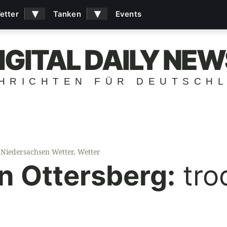
▾
▾
etter
Tanken
Events
IGITAL DAILY NEW
HRICHTEN FÜR DEUTSCH
Niedersachsen Wetter
,
Wetter
n Ottersberg:
tro