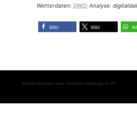
Wetterdaten:
DWD
; Analyse: digitalda
teilen
teilen
tei
© 2026 digital daily news / WordPress Webdesgin by
PIN