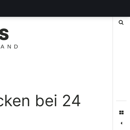
Suche
S
LAND
cken bei 24