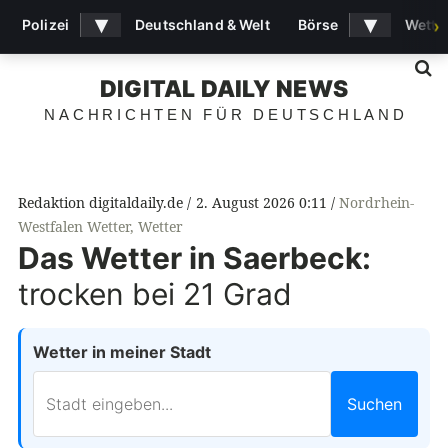
▾
▾
Polizei
Deutschland & Welt
Börse
Wette
›
S
DIGITAL DAILY NEWS
NACHRICHTEN FÜR DEUTSCHLAND
Redaktion digitaldaily.de
2. August 2026 0:11
Nordrhein-
Westfalen Wetter
,
Wetter
Das Wetter in Saerbeck:
trocken bei 21 Grad
Wetter in meiner Stadt
Suchen