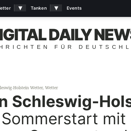
▾
▾
etter
Tanken
Events
IGITAL DAILY NEW
HRICHTEN FÜR DEUTSCH
leswig-Holstein Wetter
,
Wetter
in Schleswig-Hols
 Sommerstart mit