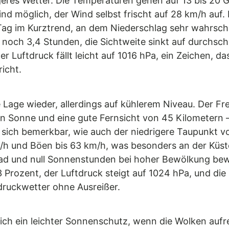
eres Wetter. Die Temperaturen gehen auf 13 bis 20 G
ind möglich, der Wind selbst frischt auf 28 km/h auf
 Tag im Kurztrend, an dem Niederschlag sehr wahrsche
noch 3,4 Stunden, die Sichtweite sinkt auf durchschn
r Luftdruck fällt leicht auf 1016 hPa, ein Zeichen, da
icht.
age wieder, allerdings auf kühlerem Niveau. Der Frei
n Sonne und eine gute Fernsicht von 45 Kilometern 
ich bemerkbar, wie auch der niedrigere Taupunkt von
m/h und Böen bis 63 km/h, was besonders an der Küst
rad und null Sonnenstunden bei hoher Bewölkung bewö
3 Prozent, der Luftdruck steigt auf 1024 hPa, und die
druckwetter ohne Ausreißer.
ich ein leichter Sonnenschutz, wenn die Wolken aufr