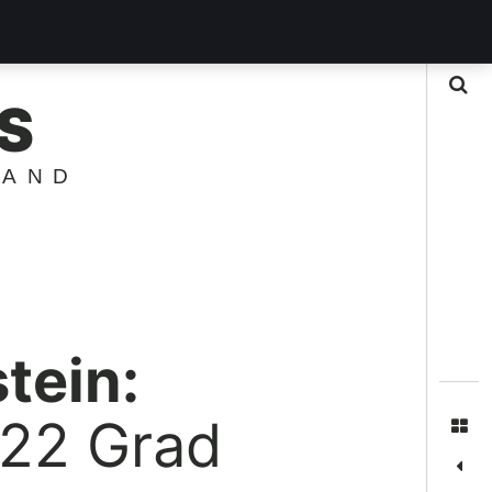
Suche
S
LAND
tein:
 22 Grad