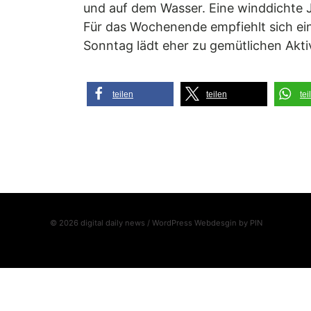
und auf dem Wasser. Eine winddichte Ja
Für das Wochenende empfiehlt sich ei
Sonntag lädt eher zu gemütlichen Akti
teilen
teilen
tei
© 2026 digital daily news / WordPress Webdesgin by
PIN