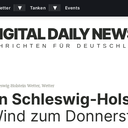
▾
▾
etter
Tanken
Events
IGITAL DAILY NEW
HRICHTEN FÜR DEUTSCH
eswig-Holstein Wetter
,
Wetter
in Schleswig-Hols
ind zum Donnerst