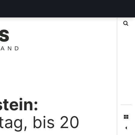
Suche
S
LAND
tein:
ag, bis 20