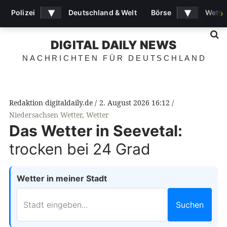
▾
▾
Polizei
Deutschland & Welt
Börse
Wette
›
S
DIGITAL DAILY NEWS
NACHRICHTEN FÜR DEUTSCHLAND
Redaktion digitaldaily.de
2. August 2026 16:12
Niedersachsen Wetter
,
Wetter
Das Wetter in Seevetal:
trocken bei 24 Grad
Wetter in meiner Stadt
Suchen