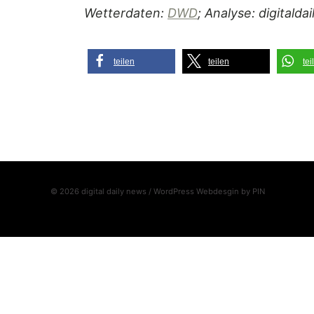
Wetterdaten:
DWD
; Analyse: digitalda
teilen
teilen
tei
© 2026 digital daily news / WordPress Webdesgin by
PIN