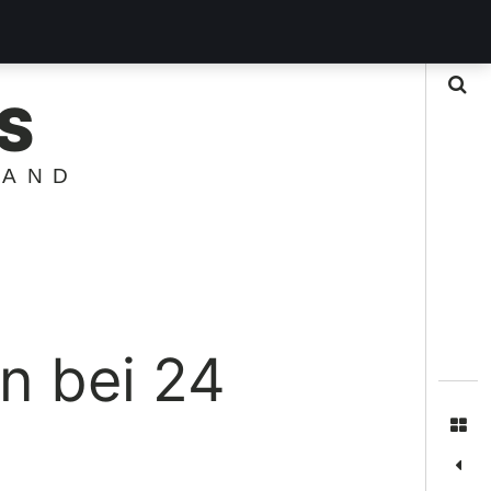
Suche
S
LAND
n bei 24