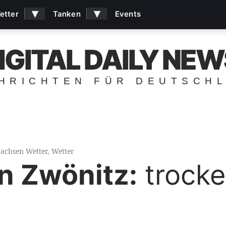
▾
▾
etter
Tanken
Events
IGITAL DAILY NEW
HRICHTEN FÜR DEUTSCH
Sachsen Wetter
,
Wetter
n Zwönitz:
trocke