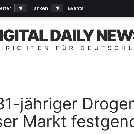
▾
▾
etter
Tanken
Events
IGITAL DAILY NEW
HRICHTEN FÜR DEUTSCH
i
1-jähriger Droge
ser Markt festge