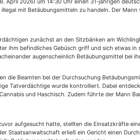
 (8. April 2026) um 14:30 Uhr einen 31-jährigen deut
 illegal mit Betäubungsmitteln zu handeln. Der Man
rdächtigen zunächst an den Sitzbänken am Wichlingha
ter ihm befindliches Gebüsch griff und sich etwas in
acheinander augenscheinlich Betäubungsmittel bei ih
nden die Beamten bei der Durchsuchung Betäubungsmitt
ge Tatverdächtige wurde kontrolliert. Dabei entdeckt
Cannabis und Haschisch. Zudem führte der Mann Bar
vor aufgesucht hatte, stellten die Einsatzkräfte eine
der Staatsanwaltschaft erließ ein Gericht einen Durc