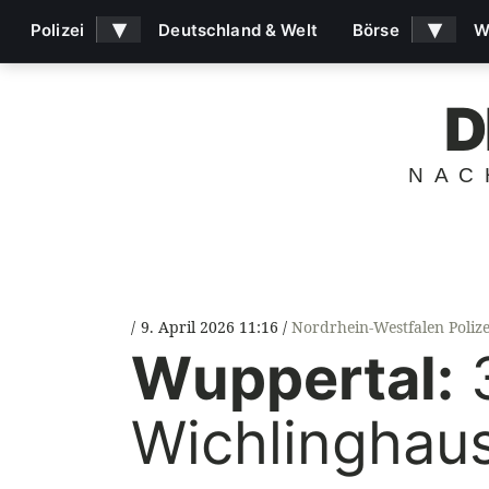
▾
▾
Polizei
Deutschland & Welt
Börse
W
D
NAC
9. April 2026 11:16
Nordrhein-Westfalen Polize
Wuppertal:
3
Wichlinghau