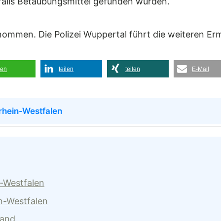
alls Betäubungsmittel gefunden wurden.
nommen. Die Polizei Wuppertal führt die weiteren Erm
len
teilen
teilen
E-Mail
rhein-Westfalen
n-Westfalen
n-Westfalen
land