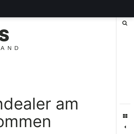
Suche
S
LAND
ndealer am
nommen