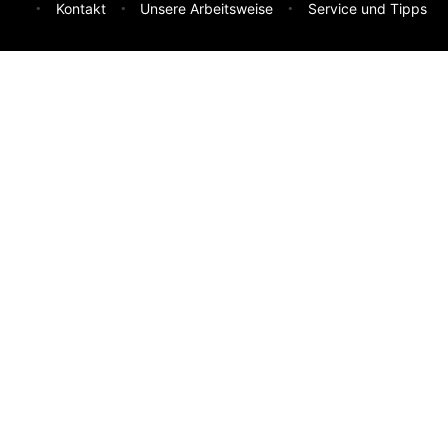
Kontakt
Unsere Arbeitsweise
Service und Tipps
Feedback & Ideen
Was sollen wir besser machen? Deine Idee hilft uns weiter.
Absenden