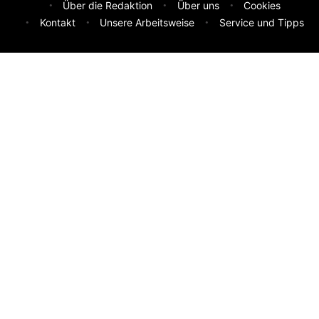
Über die Redaktion
Über uns
Cookies
Kontakt
Unsere Arbeitsweise
Service und Tipps
Feedback & Ideen
Was sollen wir besser machen? Deine Idee hilft uns weiter.