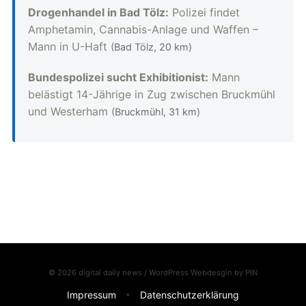
Drogenhandel in Bad Tölz:
Polizei findet
Amphetamin, Cannabis-Anlage und Waffen –
Mann in U-Haft
(Bad Tölz, 20 km)
Bundespolizei sucht Exhibitionist:
Mann
belästigt 14-Jährige in Zug zwischen Bruckmühl
und Westerham
(Bruckmühl, 31 km)
© 2026 digital daily news / WordPress Webdesgin by
PIN
Impressum
Datenschutzerklärung