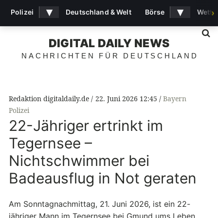
▾
▾
Polizei
Deutschland & Welt
Börse
Wette
›
S
DIGITAL DAILY NEWS
NACHRICHTEN FÜR DEUTSCHLAND
Redaktion digitaldaily.de
22. Juni 2026 12:45
Bayern
Polizei
22-Jähriger ertrinkt im
Tegernsee –
Nichtschwimmer bei
Badeausflug in Not geraten
Am Sonntagnachmittag, 21. Juni 2026, ist ein 22-
jähriger Mann im Tegernsee bei Gmund ums Leben