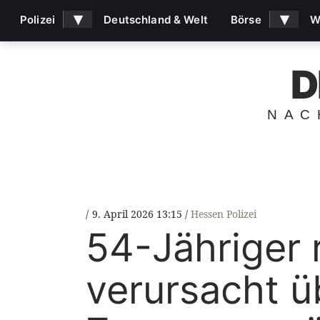
▾
▾
Polizei
Deutschland & Welt
Börse
W
D
NAC
9. April 2026 13:15
Hessen Polizei
54-Jähriger 
verursacht ü