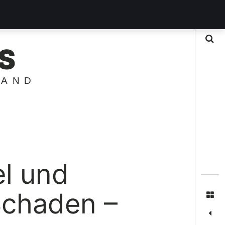
Suche
S
LAND
el und
Schaden –