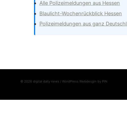
Alle Polizeimeldungen aus Hessen
Blaulicht-Wochenrückblick Hessen
Polizeimeldungen aus ganz Deutsch
© 2026 digital daily news / WordPress Webdesgin by
PIN