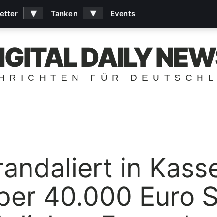
▾
▾
etter
Tanken
Events
IGITAL DAILY NEW
HRICHTEN FÜR DEUTSCH
randaliert in Kass
ber 40.000 Euro 