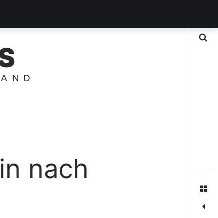
Suche
S
LAND
ein nach