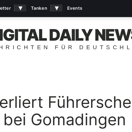
▾
▾
etter
Tanken
Events
IGITAL DAILY NEW
HRICHTEN FÜR DEUTSCH
erliert Führersch
l bei Gomadingen