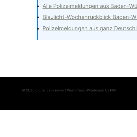
Alle Polizeimeldungen aus Baden-W
Blaulicht-Wochenrückblick Baden-
Polizeimeldungen aus ganz Deutsch
© 2026 digital daily news / WordPress Webdesgin by
PIN