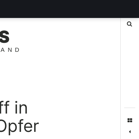
Suche
S
LAND
f in
Opfer