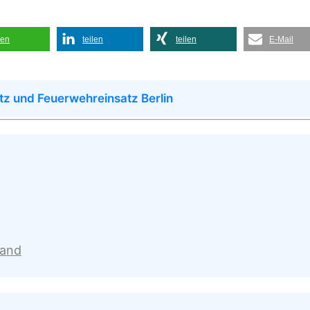
len
teilen
teilen
E-Mail
tz und Feuerwehreinsatz Berlin
land