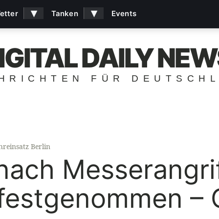
▾
▾
etter
Tanken
Events
IGITAL DAILY NEW
HRICHTEN FÜR DEUTSCH
hreinsatz Berlin
nach Messerangrif
 festgenommen – 