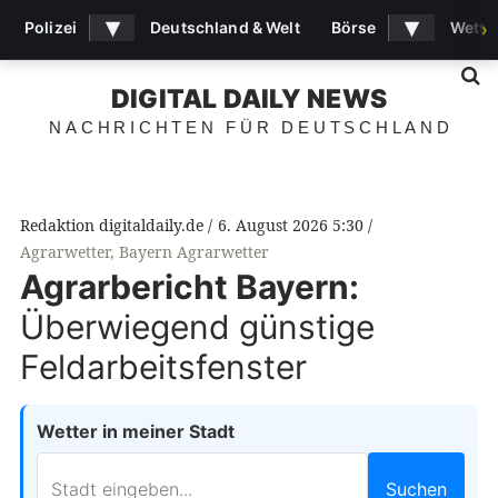
▾
▾
Polizei
Deutschland & Welt
Börse
Wette
›
S
DIGITAL DAILY NEWS
NACHRICHTEN FÜR DEUTSCHLAND
Redaktion digitaldaily.de
6. August 2026 5:30
Agrarwetter
,
Bayern Agrarwetter
Agrarbericht Bayern:
Überwiegend günstige
Feldarbeitsfenster
Wetter in meiner Stadt
Suchen