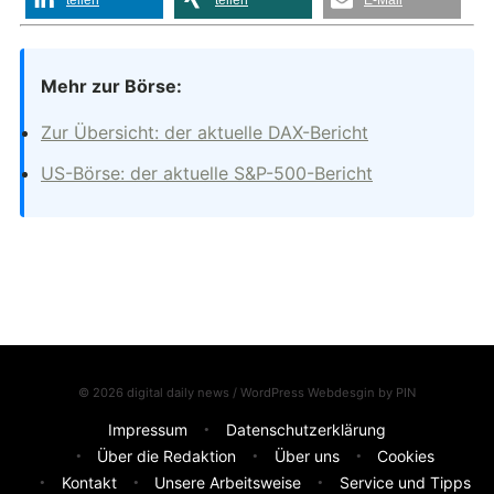
teilen
teilen
E-Mail
Mehr zur Börse:
Zur Übersicht: der aktuelle DAX-Bericht
US-Börse: der aktuelle S&P-500-Bericht
© 2026 digital daily news / WordPress Webdesgin by
PIN
Impressum
Datenschutzerklärung
Über die Redaktion
Über uns
Cookies
Kontakt
Unsere Arbeitsweise
Service und Tipps