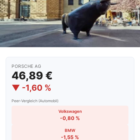
PORSCHE AG
46,89 €
▼ -1,60 %
Peer-Vergleich (Automobil)
Volkswagen
-0,80 %
BMW
-1,55 %