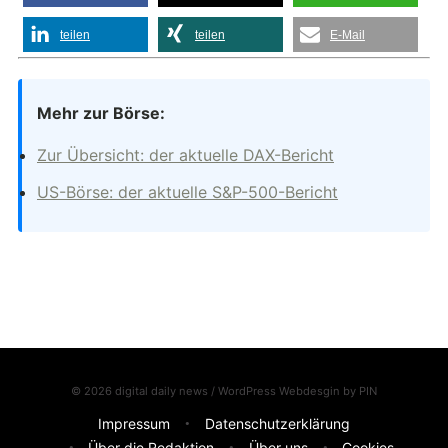
teilen
teilen
E-Mail
Mehr zur Börse:
Zur Übersicht: der aktuelle DAX-Bericht
US-Börse: der aktuelle S&P-500-Bericht
© 2026 digital daily news / WordPress Webdesgin by
PIN
Impressum
Datenschutzerklärung
Über die Redaktion
Über uns
Cookies